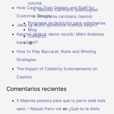
tutores
How Casinos Train Dealers and Staff for
Método Carnívoro (patologías)
Customer Service
Programa carnisano (sanos)
Programa de Nutrición para veterinarias
Jakie są skutki społeczne rozwoju kasyn?
Blog
Kaszinó játékok demó verziói: Miért érdemes
Contacto
kipróbálni?
How to Play Baccarat: Rules and Winning
Strategies
The Impact of Celebrity Endorsements on
Casinos
Comentarios recientes
5 Mejores piensos para que tu perro esté más
sano – Raquel Pavo vet
en
¿Qué es la dieta