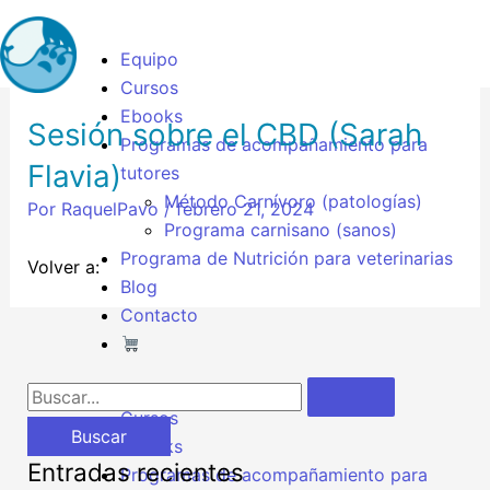
Ir
B
al
u
Equipo
contenido
s
Cursos
Ebooks
c
Sesión sobre el CBD (Sarah
Programas de acompañamiento para
a
Flavia)
tutores
r
Método Carnívoro (patologías)
Por
RaquelPavo
/
febrero 21, 2024
p
Programa carnisano (sanos)
Programa de Nutrición para veterinarias
o
Volver a:
Blog
r
Contacto
:
Equipo
Cursos
Ebooks
Entradas recientes
Programas de acompañamiento para