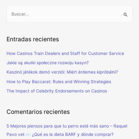
B
u
s
Entradas recientes
c
a
How Casinos Train Dealers and Staff for Customer Service
r
Jakie są skutki społeczne rozwoju kasyn?
p
Kaszinó játékok demó verziói: Miért érdemes kipróbálni?
o
How to Play Baccarat: Rules and Winning Strategies
r
:
The Impact of Celebrity Endorsements on Casinos
Comentarios recientes
5 Mejores piensos para que tu perro esté más sano – Raquel
Pavo vet
en
¿Qué es la dieta BARF y dónde comprar?