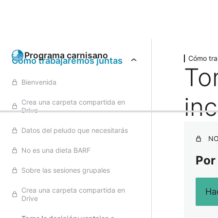
Anterior
Sigu
Programa carnisano
Cómo tra
Cómo trabajaremos juntas
To
Bienvenida
in
Crea una carpeta compartida en
Drive
Datos del peludo que necesitarás
NO
No es una dieta BARF
Por
Sobre las sesiones grupales
Crea una carpeta compartida en
Hac
Drive